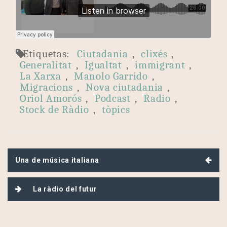
Etiquetas:
Ciutadania
,
clixés
,
Generalitat
,
Igualtat
,
immigrant
,
La Xarxa
,
Manolo Garrido
,
Migracions
,
Nova ciutadania
,
Oriol Amorós
,
Podcast
,
Radio
,
Stock de Ràdio
,
tòpics
Navegación
Una de música italiana
de
entradas
La ràdio del futur