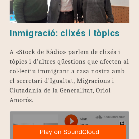
Inmigració: clixés i tòpics
A «Stock de Ràdio» parlem de clixés i
tòpics i d’altres qüestions que afecten al
col·lectiu immigrant a casa nostra amb
el secretari d’Igualtat, Migracions i
Ciutadania de la Generalitat, Oriol
Amorós.