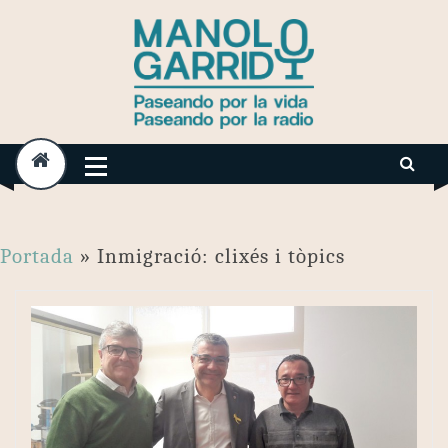
Skip
to
content
Portada
»
Inmigració: clixés i tòpics