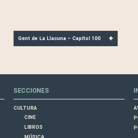
Navegación
Gent de La Llacuna – Capítol 100
de
entradas
SECCIONES
I
CULTURA
A
CINE
P
LIBROS
P
MÚSICA