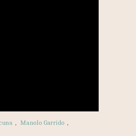
acuna
,
Manolo Garrido
,