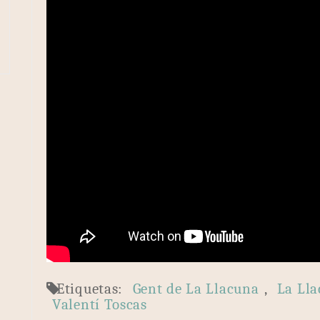
Etiquetas:
Gent de La Llacuna
,
La Ll
Valentí Toscas