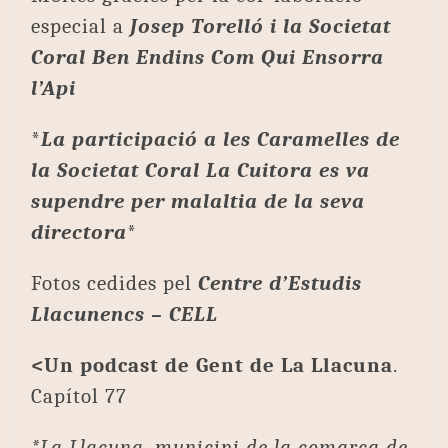
especial a
Josep Torelló i la Societat
Coral Ben Endins Com Qui Ensorra
l’Api
*
La participació a les Caramelles de
la Societat Coral La Cuitora es va
supendre per malaltia de la seva
directora
*
Fotos cedides pel
Centre d’Estudis
Llacunencs – CELL
<Un podcast de Gent de La Llacuna
.
Capítol 77
*La Llacuna, municipi de la comarca de