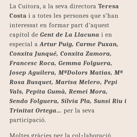
La Cuitora, a la seva directora
Teresa
Costa
i a totes les persones que s’han
interessat en formar part d’aquest
capítol de
Gent de La Llacuna
i en
especial a
Artur Puig, Carme Puxan,
Conxita Junqué, Conxita Zamora,
Francesc Roca, Gemma Folguera,
Josep Aguilera, MªDolors Matias, Mª
Rosa Busquet, Marisa Melero, Pepi
Vals, Pepita Gumà, Remei Mora,
Sendo Folguera, Sílvia Pla, Sunsi Riu i
Trinitat Ortega…
per la seva
participació.
Moltes gràcies per la col•laboració