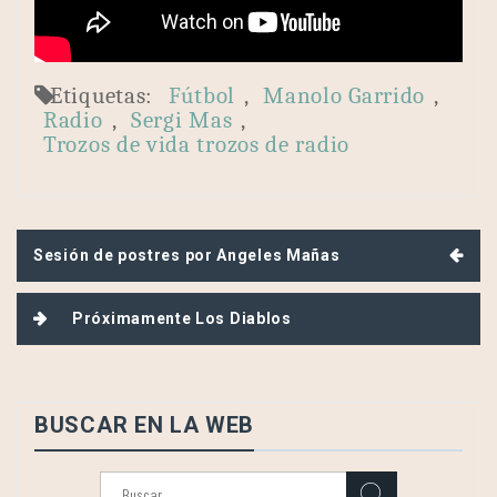
Etiquetas:
Fútbol
,
Manolo Garrido
,
Radio
,
Sergi Mas
,
Trozos de vida trozos de radio
Navegación
Sesión de postres por Angeles Mañas
de
entradas
Próximamente Los Diablos
BUSCAR EN LA WEB
Buscar: