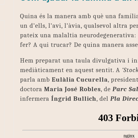
Quina és la manera amb què una família 
un d’ells, l’avi, l’àvia, qualsevol altra 
pateix una malaltia neurodegenerativa:
fer? A qui trucar? De quina manera asse
Hem preparat una taula divulgativa i i
mediàticament en aquest sentit. A
‘Stoc
parla amb
Eulàlia Cucurella
, presiden
doctora
Maria José Robles
, de
Parc Sa
infermera
Íngrid Bullich
, del
Pla Dire