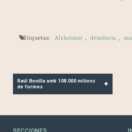
Etiquetas:
Alzheimer
,
demència
,
ma
Navegación
Raül Bonilla amb 108.000 milions
de
de formes
entradas
SECCIONES
I