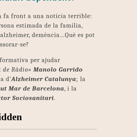
fa front a una notícia terrible:
persona estimada de la família,
 alzheimer, demència…Què es pot
ssorar-se?
nformativa per ajudar
k de Ràdio»
Manolo Garrido
ta d’
Alzheimer Catalunya
; la
lut Mar de Barcelona
, i la
ctor Sociosanitari
.