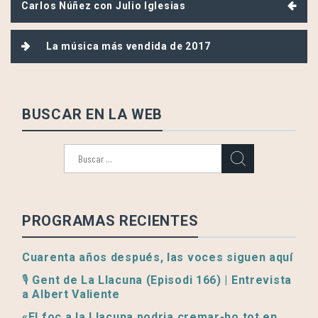
Carlos Núñez con Julio Iglesias
de
entradas
La música más vendida de 2017
BUSCAR EN LA WEB
Buscar:
PROGRAMAS RECIENTES
Cuarenta años después, las voces siguen aquí
🎙️ Gent de La Llacuna (Episodi 166) | Entrevista
a Albert Valiente
«El foc a la Llacuna podria cremar-ho tot en