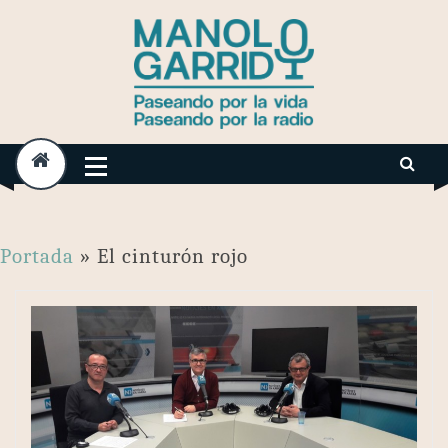
Skip
to
content
Portada
»
El cinturón rojo