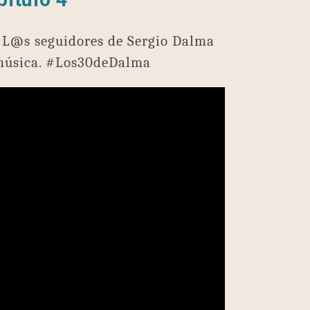
. L@s seguidores de Sergio Dalma
 música. #Los30deDalma