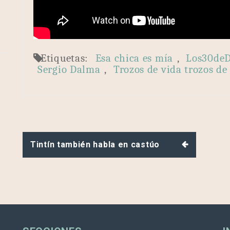
Etiquetas:
Esa chica es mía
,
Los30de
Sergio Dalma
,
Trozos de vida trozos de
Navegación
Tintín también habla en castúo
de
entradas