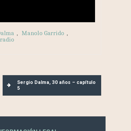
Dalma
,
Manolo Garrido
,
 radio
Sergio Dalma, 30 años – capítulo
5