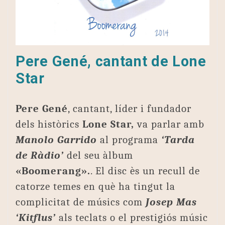
Pere Gené, cantant de Lone
Star
Pere Gené
, cantant, líder i fundador
dels històrics
Lone Star,
va parlar amb
Manolo Garrido
al programa
‘Tarda
de Ràdio’
del seu àlbum
«Boomerang».
. El disc ès un recull de
catorze temes en què ha tingut la
complicitat de músics com
Josep Mas
‘Kitflus’
als teclats o el prestigiós músic