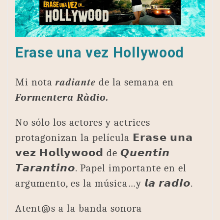
Erase una vez Hollywood
Mi nota 𝒓𝒂𝒅𝒊𝒂𝒏𝒕𝒆 de la semana en
Formentera Ràdio.
No sólo los actores y actrices
protagonizan la película 𝗘𝗿𝗮𝘀𝗲 𝘂𝗻𝗮
𝘃𝗲𝘇 𝗛𝗼𝗹𝗹𝘆𝘄𝗼𝗼𝗱 de 𝙌𝙪𝙚𝙣𝙩𝙞𝙣
𝙏𝙖𝙧𝙖𝙣𝙩𝙞𝙣𝙤. Papel importante en el
argumento, es la música…y 𝙡𝙖 𝙧𝙖𝙙𝙞𝙤.
Atent@s a la banda sonora