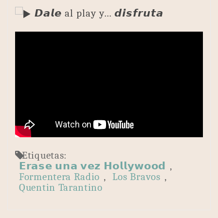
𝘿𝙖𝙡𝙚 al play y… 𝙙𝙞𝙨𝙛𝙧𝙪𝙩𝙖
Etiquetas:
𝗘𝗿𝗮𝘀𝗲 𝘂𝗻𝗮 𝘃𝗲𝘇 𝗛𝗼𝗹𝗹𝘆𝘄𝗼𝗼𝗱
,
Formentera Radio
,
Los Bravos
,
Quentin Tarantino