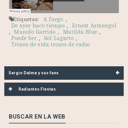
Etiquetas:
A fuego
,
De ayer hace tiempo
,
Ernest Armengol
,
Manolo Garrido
,
Matilda Blue
,
Puede Ser
,
Sol Lagarto
,
Trozos de vida trozos de radio
Navegación
Sergio Dalma y sus fans
de
entradas
Radiantes Fiestas
BUSCAR EN LA WEB