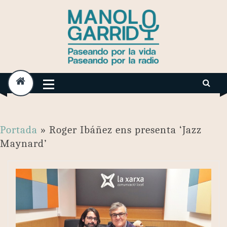
Skip
to
content
Portada
»
Roger Ibáñez ens presenta ‘Jazz
Maynard’