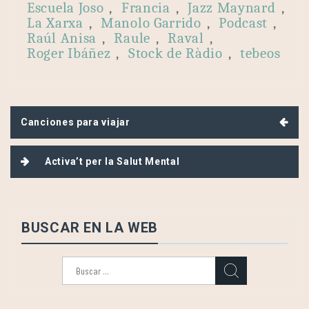
Escuela Joso
,
Francia
,
Jazz Maynard
,
La Xarxa
,
Manolo Garrido
,
Podcast
,
Raúl Anisa
,
Raule
,
Raval
,
Roger Ibáñez
,
Stock de Ràdio
,
tebeos
Navegación
Canciones para viajar
de
entradas
Activa’t per la Salut Mental
BUSCAR EN LA WEB
Buscar: