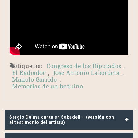
Etiquetas:
Congreso de los Diputados
,
El Radiador
,
José Antonio Labordeta
,
Manolo Garrido
,
Memorias de un beduino
Navegación
Sergio Dalma canta en Sabadell – (versión con
de
el testimonio del artista)
entradas