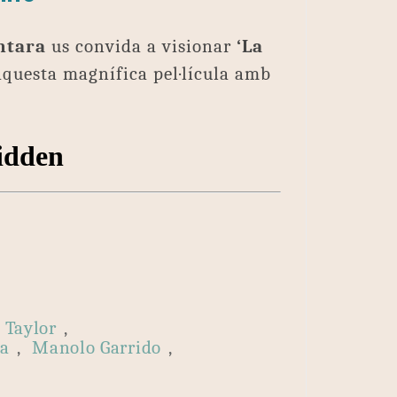
ntara
us convida a visionar
‘La
aquesta magnífica pel·lícula amb
 Taylor
,
xa
,
Manolo Garrido
,