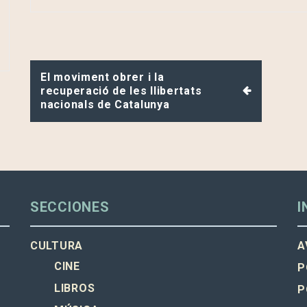
Navegación
El moviment obrer i la
de
recuperació de les llibertats
entradas
nacionals de Catalunya
SECCIONES
I
CULTURA
A
CINE
P
LIBROS
P