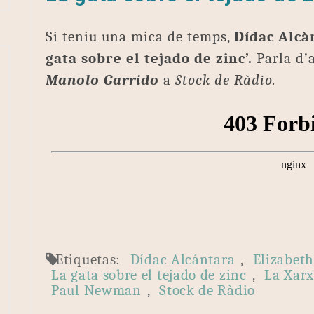
Si teniu una mica de temps,
Dídac Alcà
gata sobre el tejado de zinc’.
Parla d’
Manolo Garrido
a
Stock de Ràdio.
Etiquetas:
Dídac Alcántara
,
Elizabeth
La gata sobre el tejado de zinc
,
La Xar
Paul Newman
,
Stock de Ràdio