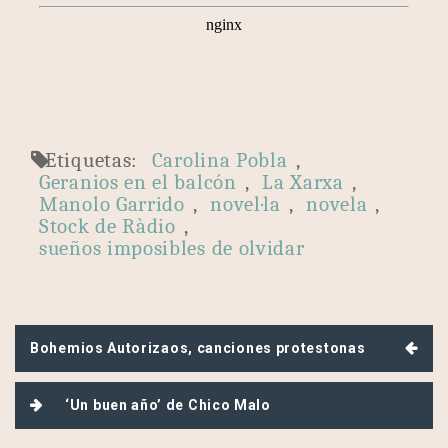
Etiquetas:
Carolina Pobla
,
Geranios en el balcón
,
La Xarxa
,
Manolo Garrido
,
novel·la
,
novela
,
Stock de Ràdio
,
sueños imposibles de olvidar
Navegación
Bohemios Autorizaos, canciones protestonas
de
entradas
‘Un buen año’ de Chico Malo